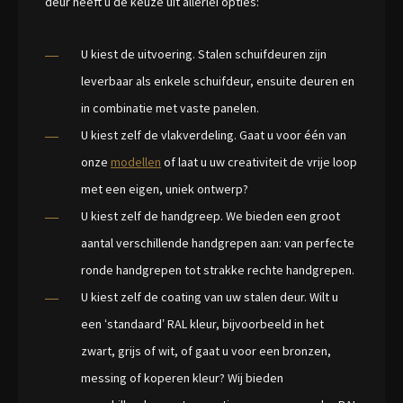
deur heeft u de keuze uit allerlei opties:
U kiest de uitvoering. Stalen schuifdeuren zijn
leverbaar als enkele schuifdeur, ensuite deuren en
in combinatie met vaste panelen.
U kiest zelf de vlakverdeling. Gaat u voor één van
onze
modellen
of laat u uw creativiteit de vrije loop
met een eigen, uniek ontwerp?
U kiest zelf de handgreep. We bieden een groot
aantal verschillende handgrepen aan: van perfecte
ronde handgrepen tot strakke rechte handgrepen.
U kiest zelf de coating van uw stalen deur. Wilt u
een ‘standaard’ RAL kleur, bijvoorbeeld in het
zwart, grijs of wit, of gaat u voor een bronzen,
messing of koperen kleur? Wij bieden