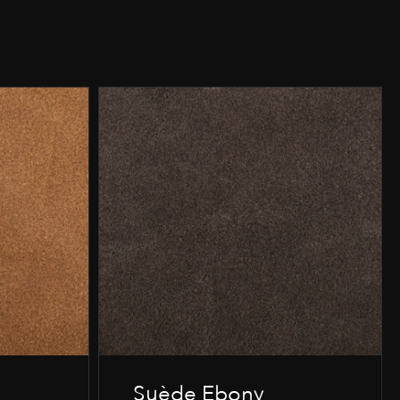
Suède Ebony