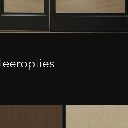
 leeropties