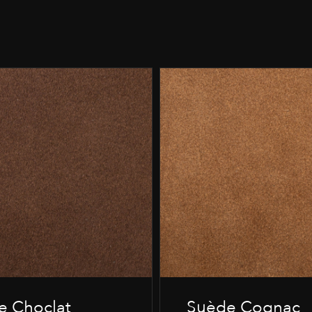
e Choclat
Suède Cognac