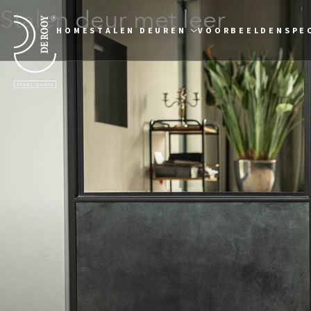
Direct naar content
Terug naar de startpagina
Stalen deur met leer
HOME
STALEN DEUREN
VOORBEELDEN
SPE