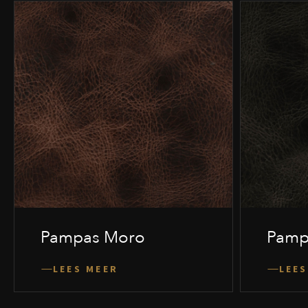
Pampas Moro
Pampa
LEES MEER
LEES