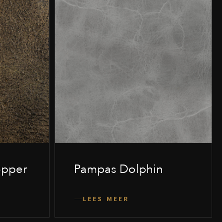
opper
Pampas Dolphin
LEES MEER