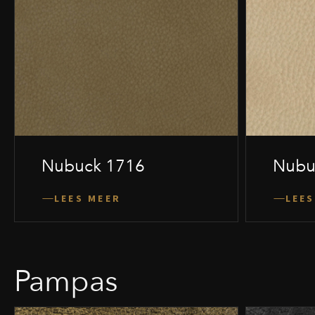
Nubuck 1716
Nubu
LEES MEER
LEES
Pampas