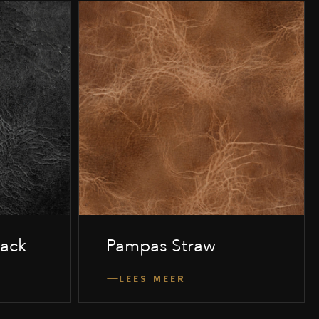
lack
Pampas Straw
LEES MEER