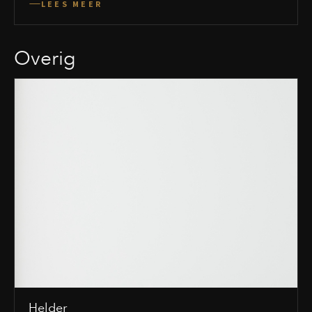
LEES MEER
Overig
Helder