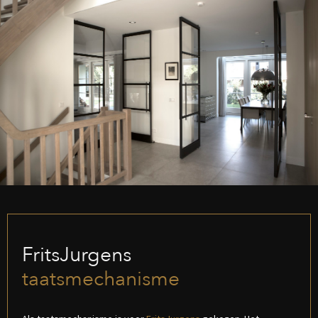
FritsJurgens
taatsmechanisme