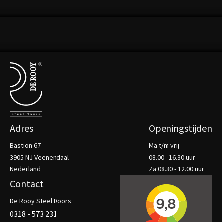
HEILOO
BEKIJK DIT PROJECT
Terug naar de startpagina
Adres
Openingstijden
Bastion 67
Ma t/m vrij
3905 NJ Veenendaal
08.00 - 16.30 uur
Nederland
Za 08.30 - 12.00 uur
Contact
De Rooy Steel Doors
0318 - 573 231