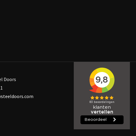
el Doors
31
steeldoors.com