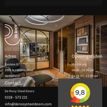
Terug naar de startpagina
Adres
Openingstijden
Bastion 67
Ma t/m vrij
3905 NJ Veenendaal
08.00 - 16.30 uur
Nederland
Za 08.30 - 12.00 uur
Contact
De Rooy Steel Doors
0318 - 573 231
info@derooysteeldoors.com