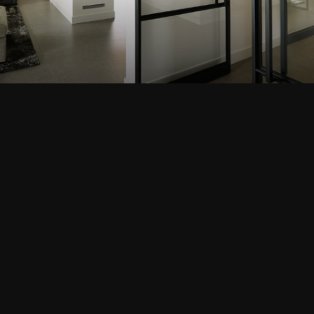
VEENENDAAL
SEHEN SIE SICH DIESES PROJEKT AN
Terug naar de startpagina
Adresse
Kontaktieren Sie unsere Händler
Keizers Türen + Konzepte