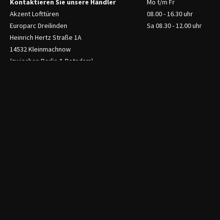
Kontaktieren Sie unsere Händler
Mo t/m Fr
Akzent Lofttüren
08.00 - 16.30 uhr
Europarc Dreilinden
Sa 08.30 - 12.00 uhr
Heinrich Hertz Straße 1A
14532 Kleinmachnow
(zwischen Berlin & Potsdam)
+49 33 20 38 72 878
info@akzent-lofttueren.de
akzent-lofttueren.de