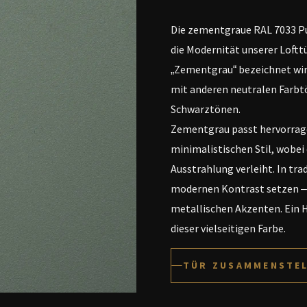
Die zementgraue RAL 7033 Pu
die Modernität unserer Loftt
„Zementgrau“ bezeichnet wird
mit anderen neutralen Farbt
Schwarztönen.
Zementgrau passt hervorrage
minimalistischen Stil, wobei
Ausstrahlung verleiht. In tr
modernen Kontrast setzen –
metallischen Akzenten. Ein H
dieser vielseitigen Farbe.
TÜR ZUSAMMENSTE