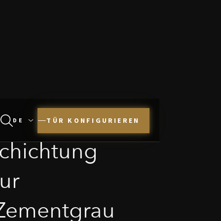
TÜR KONFIGURIEREN
chichtung
tur
 Zementgrau