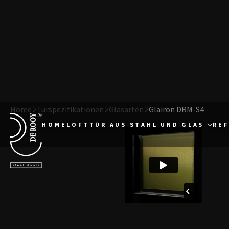
Direkt zum Inhalt
Terug naar de startpagina
Home
Türspezifikationen
Glasarten
Glairon DRM-S4
HOME
LOFTTÜR AUS STAHL UND GLAS
RE