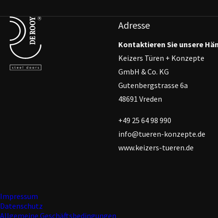
Terug naar de startpagina
Adresse
Kontaktieren Sie unsere Hä
Keizers Türen + Konzepte
GmbH & Co. KG
Gutenbergstrasse 6a
48691 Vreden
+49 25 64 98 990
info@tueren-konzepte.de
www.keizers-tueren.de
Impressum
Datenschutz
Allgemeine Geschäftsbedingungen