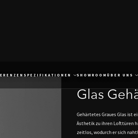
FERENZEN
SPEZIFIKATIONEN
SHOWROOM
ÜBER UNS
Glas
Gehä
Gehärtetes Graues Glas ist e
Ästhetik zu ihren Lofttüren 
zeitlos, wodurch er sich naht